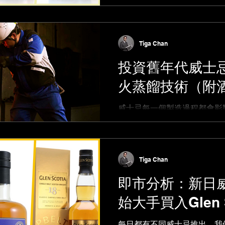
Tiga Chan
投資舊年代威士
火蒸餾技術（附
威士忌每一個製造過程都會影
都會有影響。不同風味自然會
威士忌更要對它的年份有重要認識。 為什麼Sprin
山崎、白州及余市等酒廠仍然
Tiga Chan
即市分析：新日
始大手買入Glen S
每日都有不同威士忌推出，我