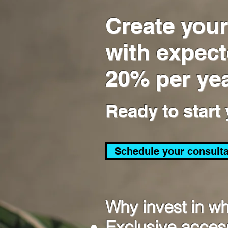
Create your
with expect
20% per ye
Ready to start
Schedule your consult
Why invest in wh
Exclusive access