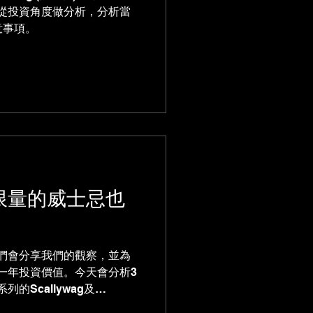
從投資角度做分析，分析當
意事項。
限量的威士忌也
們會分享我們的觀察，並為
一年投資價值。今天會分析3
的Scallywag及
映市場熱度的重要性！ 負星：標