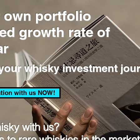
 own portfolio
ed growth rate of
ar
 your whisky investment jou
ation with us NOW!
isky with us?
 to rare whiskies in the market