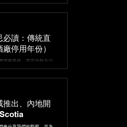
忌必讀：傳統直
酒廠停用年份）
響酒廠風格，甚至加熱方法
影響投資價值，投資舊年代
gbank、
保留直火蒸餾技術？
威推出、內地開
cotia
們會分享我們的觀察，並為