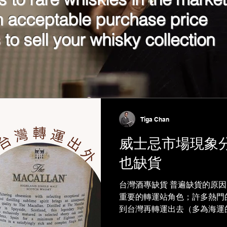
n acceptable purchase price
to sell your whisky collection
Tiga Chan
威士忌市場現象
也缺貨
台灣酒專缺貨 普遍缺貨的原因
重要的轉運站角色；許多熱門
到台灣再轉運出去（多為海運
數的高年份系列，都被中國、