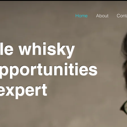
Home
About
Cont
le whisky
p
portunities
expert