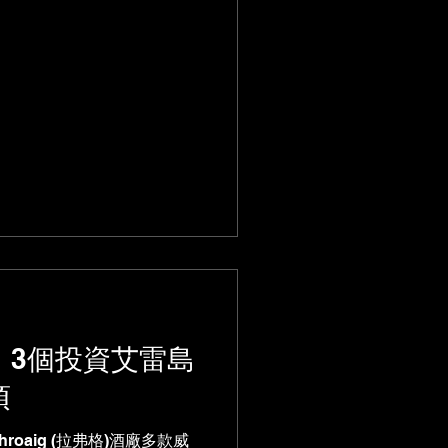
：3個投資艾雷島
項
hroaig (拉弗格)酒廠多款威