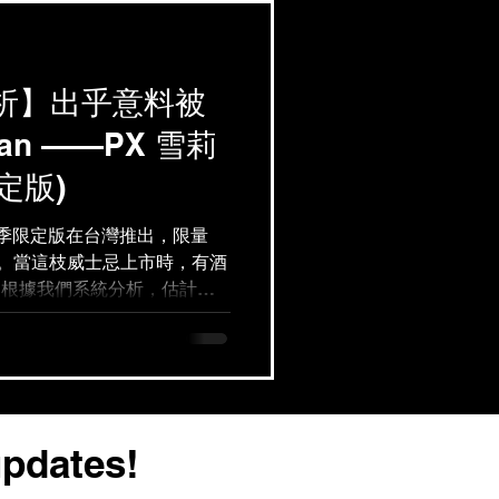
析】出乎意料被
man ——PX 雪莉
限定版)
21春季限定版在台灣推出，限量
空。當這枝威士忌上市時，有酒
。根據我們系統分析，估計會
ilchoman PX Sherry
updates!