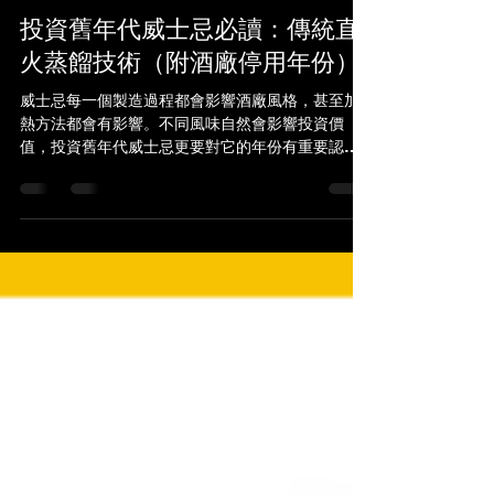
Tiga Chan
Mar 18, 2022
2 min read
投資舊年代威士忌必讀：傳統直
火蒸餾技術（附酒廠停用年份）
威士忌每一個製造過程都會影響酒廠風格，甚至加
熱方法都會有影響。不同風味自然會影響投資價
值，投資舊年代威士忌更要對它的年份有重要認
識。 為什麼Springbank、山崎、白州及余市等酒
廠仍然保留直火蒸餾技術？