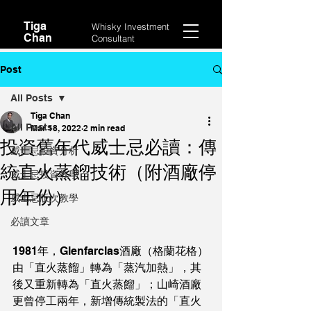
Tiga
Whisky Investment
Chan
Consultant
Post
All Posts
Tiga Chan
All Posts
Mar 18, 2022
2 min read
投資舊年代威士忌必讀：傳
威士忌投資分析
統直火蒸餾技術（附酒廠停
威士忌投資教學
用年份）
威士忌版次教學
必讀文章
1981年，Glenfarclas酒廠（格蘭花格）
由「直火蒸餾」轉為「蒸汽加熱」，其
後又重新轉為「直火蒸餾」；山崎酒廠
更曾停工兩年，新增傳統製法的「直火