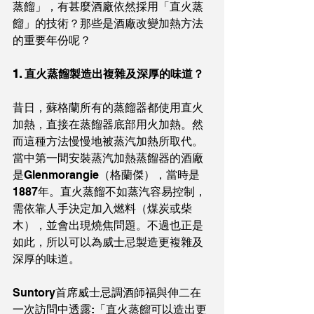
蒸餾」，有甚麼酒廠依然採用「直火蒸
餾」的技術？那些是酒廠改變加熱方法
的重要年份呢？
1. 直火蒸餾製造出複雜及深厚的味道？
昔日，蘇格蘭所有的蒸餾器都使用直火
加熱，直接在蒸餾器底部用火加熱。然
而這種方法慢慢地被蒸汽加熱所取代。
當中第一間安裝蒸汽加熱蒸餾器的酒廠
是Glenmorangie（格蘭傑），當時是
1887年。直火蒸餾不如蒸汽容易控制，
需依靠人手決定加入燃料（煤炭或柴
木），並會出現燒焦問題。不過也正是
如此，所以可以為威士忌製造更複雜及
深厚的味道。
Suntory首席威士忌調酒師福與伸二在
一次訪問中透露:「直火蒸餾可以造出更