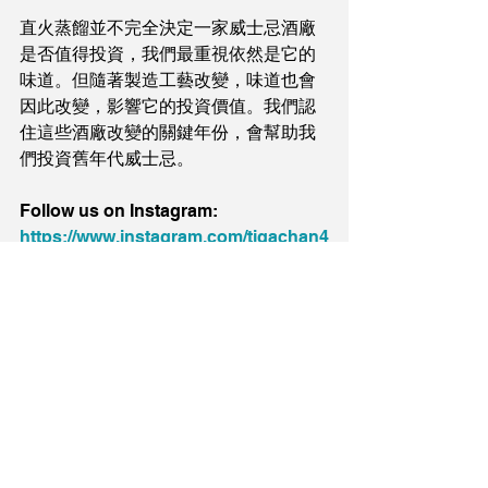
直火蒸餾並不完全決定一家威士忌酒廠
是否值得投資，我們最重視依然是它的
味道。但隨著製造工藝改變，味道也會
因此改變，影響它的投資價值。我們認
住這些酒廠改變的關鍵年份，會幫助我
們投資舊年代威士忌。
Follow us on Instagram: 
https://www.instagram.com/tigachan4
1/
Contact us for Whisky Investment 
Consultation: 
Whatsapp
投資分析
蘇格蘭威士忌
日本威士忌
艾雷島
Macallan
Caol ila
Ardbeg
響
Glenlivet
GlenDronach
Glenmorangie
Glenfarclas