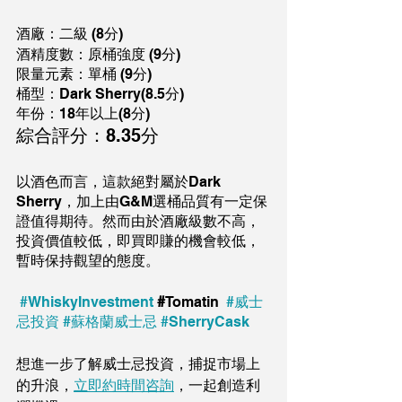
酒廠：二級 (8分)
酒精度數：原桶強度 (9分)
限量元素：單桶 (9分)
桶型：Dark Sherry(8.5分)
年份：18年以上(8分)
綜合評分：8.35分
以酒色而言，這款絕對屬於Dark 
Sherry，加上由G&M選桶品質有一定保
證值得期待。然而由於酒廠級數不高，
投資價值較低，即買即賺的機會較低，
暫時保持觀望的態度。
#WhiskyInvestment
#
Tomatin
#威士
忌投資
#蘇格蘭威士忌
#SherryCask
想進一步了解威士忌投資，捕捉市場上
的升浪，
立即約時間咨詢
，一起創造利